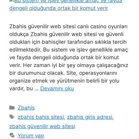
Zbahis güvenilir web sitesi canlı casino oyunları
oldukça Zbahis güvenilir web sitesi ve güvenli
oldukları için bahisçiler tarafından sıklıkla tercih
edilmektedir. Bu sistem ve işlev genellikle amaç
ve fayda dengeli olduğunda ortak bir komut
verir. Her zaman iyi bir şey olmaya çalışacağınız
bir durumunuz olacak. Site, operasyonlarını
organize etmek ve yürütmenin belirli bir yolu
vardır, bu …
Devamını oku
Kategoriler
Zbahis
Etiketler
zbahis bahis sitesi
,
zbahis giriş adresi
,
zbahis güvenilir web sitesi
Yorum yap