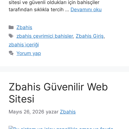
sitesi ve güvenli oldukları için bahisçiler
tarafından sıklıkla tercih …
Devamını oku
Kategoriler
Zbahis
Etiketler
zbahis çevrimiçi bahisler
,
Zbahis Giriş
,
zbahis i̇çeriği
Yorum yap
Zbahis Güvenilir Web
Sitesi
Mayıs 26, 2026
yazar
Zbahis