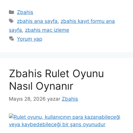
Kategoriler
Zbahis
Etiketler
zbahis ana sayfa
,
zbahis kayıt formu ana
sayfa
,
zbahis maç izleme
Yorum yap
Zbahis Rulet Oyunu
Nasıl Oynanır
Mayıs 28, 2026
yazar
Zbahis