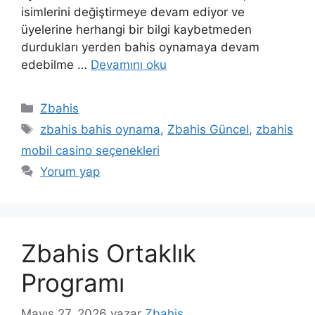
isimlerini değiştirmeye devam ediyor ve
üyelerine herhangi bir bilgi kaybetmeden
durdukları yerden bahis oynamaya devam
edebilme …
Devamını oku
Kategoriler
Zbahis
Etiketler
zbahis bahis oynama
,
Zbahis Güncel
,
zbahis
mobil casino seçenekleri
Yorum yap
Zbahis Ortaklık
Programı
Mayıs 27, 2026
yazar
Zbahis