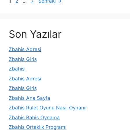
Sayfa
Sayfa
Sayfa
1
2
…
7
Sonraki
→
Son Yazılar
Zbahis Adresi
Zbahis Giriş
Zbahis
Zbahis Adresi
Zbahis Giriş
Zbahis Ana Sayfa
Zbahis Rulet Oyunu Nasıl Oynanır
Zbahis Bahis Oynama
Zbahis Ortaklık Programı