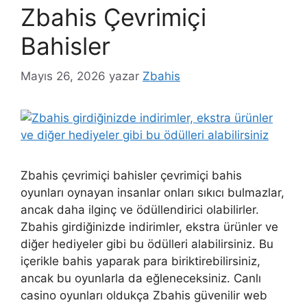
Zbahis Çevrimiçi
Bahisler
Mayıs 26, 2026
yazar
Zbahis
Zbahis çevrimiçi bahisler çevrimiçi bahis
oyunları oynayan insanlar onları sıkıcı bulmazlar,
ancak daha ilginç ve ödüllendirici olabilirler.
Zbahis girdiğinizde indirimler, ekstra ürünler ve
diğer hediyeler gibi bu ödülleri alabilirsiniz. Bu
içerikle bahis yaparak para biriktirebilirsiniz,
ancak bu oyunlarla da eğleneceksiniz. Canlı
casino oyunları oldukça Zbahis güvenilir web