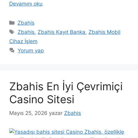
Devamını oku
Kategoriler
Zbahis
Etiketler
Zbahis
,
Zbahis Kayıt Banka
,
Zbahis Mobil
Cihaz İşlem
Yorum yap
Zbahis En İyi Çevrimiçi
Casino Sitesi
Mayıs 25, 2026
yazar
Zbahis