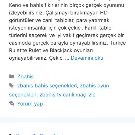
Keno ve bahis fikirlerinin birçok gerçek oyununu
izleyebilirsiniz. Çalışmayı bırakmayan HD
görüntüler ve canlı tablolar, para yatırmak
isteyen insanlar için çok çekici. Farklı tablo
türlerini seçerek ve iyi vakit geçirerek gerçek bir
casinoda gerçek parayla oynayabilirsiniz. Türkçe
Rulet’te Rulet ve Blackjack oyunları
oynayabilirsiniz. Çekici …
Devamını oku
Kategoriler
Zbahis
Etiketler
zbahis bahis seçenekleri
,
zbahis oyun
seçenekleri
,
zbahis tv canli maç izle
Yorum yap