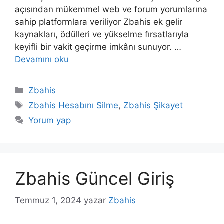
açısından mükemmel web ve forum yorumlarına
sahip platformlara veriliyor Zbahis ek gelir
kaynakları, ödülleri ve yükselme fırsatlarıyla
keyifli bir vakit geçirme imkânı sunuyor. …
Devamını oku
Kategoriler
Zbahis
Etiketler
Zbahis Hesabını Silme
,
Zbahis Şikayet
Yorum yap
Zbahis Güncel Giriş
Temmuz 1, 2024
yazar
Zbahis