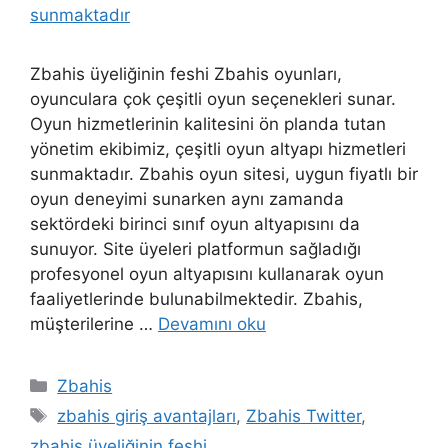
Zbahis üyeliğinin feshi Zbahis oyunları,
oyunculara çok çeşitli oyun seçenekleri sunar.
Oyun hizmetlerinin kalitesini ön planda tutan
yönetim ekibimiz, çeşitli oyun altyapı hizmetleri
sunmaktadır. Zbahis oyun sitesi, uygun fiyatlı bir
oyun deneyimi sunarken aynı zamanda
sektördeki birinci sınıf oyun altyapısını da
sunuyor. Site üyeleri platformun sağladığı
profesyonel oyun altyapısını kullanarak oyun
faaliyetlerinde bulunabilmektedir. Zbahis,
müşterilerine …
Devamını oku
Kategoriler
Zbahis
Etiketler
zbahis giriş avantajları
,
Zbahis Twitter
,
zbahis üyeliğinin feshi