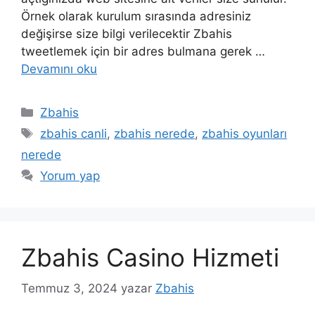
Örnek olarak kurulum sırasında adresiniz
değişirse size bilgi verilecektir Zbahis
tweetlemek için bir adres bulmana gerek …
Devamını oku
Kategoriler
Zbahis
Etiketler
zbahis canli
,
zbahis nerede
,
zbahis oyunları
nerede
Yorum yap
Zbahis Casino Hizmeti
Temmuz 3, 2024
yazar
Zbahis