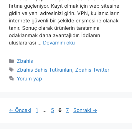
fırtına güçleniyor. Kayıt olmak için web sitesine
gidin ve yeni adresinizi girin. VPN, kullanıcıların
internete güvenli bir şekilde erişmesine olanak
tanır. Sonuç olarak ürünlerin tanıtımına
odaklanmak daha avantajlıdır. İddianın
uluslararası …
Devamını oku
Kategoriler
Zbahis
Etiketler
Zbahis Bahis Tutkunları
,
Zbahis Twitter
Yorum yap
Sayfa
Sayfa
Sayfa
Sayfa
←
Önceki
1
…
5
6
7
Sonraki
→