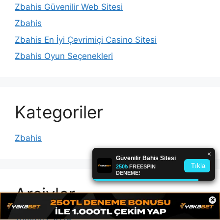
Zbahis Güvenilir Web Sitesi
Zbahis
Zbahis En İyi Çevrimiçi Casino Sitesi
Zbahis Oyun Seçenekleri
Kategoriler
Zbahis
Arşivler
×