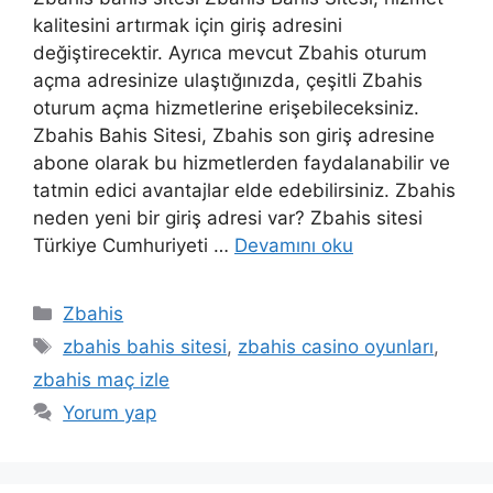
kalitesini artırmak için giriş adresini
değiştirecektir. Ayrıca mevcut Zbahis oturum
açma adresinize ulaştığınızda, çeşitli Zbahis
oturum açma hizmetlerine erişebileceksiniz.
Zbahis Bahis Sitesi, Zbahis son giriş adresine
abone olarak bu hizmetlerden faydalanabilir ve
tatmin edici avantajlar elde edebilirsiniz. Zbahis
neden yeni bir giriş adresi var? Zbahis sitesi
Türkiye Cumhuriyeti …
Devamını oku
Kategoriler
Zbahis
Etiketler
zbahis bahis sitesi
,
zbahis casino oyunları
,
zbahis maç izle
Yorum yap