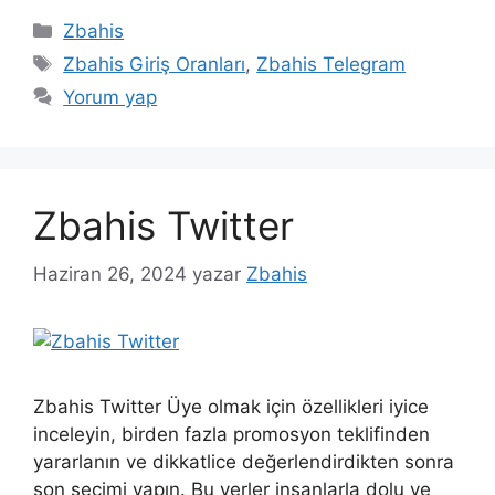
Kategoriler
Zbahis
Etiketler
Zbahis Giriş Oranları
,
Zbahis Telegram
Yorum yap
Zbahis Twitter
Haziran 26, 2024
yazar
Zbahis
Zbahis Twitter Üye olmak için özellikleri iyice
inceleyin, birden fazla promosyon teklifinden
yararlanın ve dikkatlice değerlendirdikten sonra
son seçimi yapın. Bu yerler insanlarla dolu ve