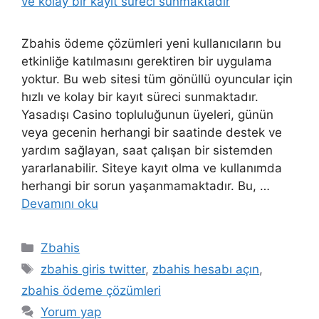
Zbahis ödeme çözümleri yeni kullanıcıların bu
etkinliğe katılmasını gerektiren bir uygulama
yoktur. Bu web sitesi tüm gönüllü oyuncular için
hızlı ve kolay bir kayıt süreci sunmaktadır.
Yasadışı Casino topluluğunun üyeleri, günün
veya gecenin herhangi bir saatinde destek ve
yardım sağlayan, saat çalışan bir sistemden
yararlanabilir. Siteye kayıt olma ve kullanımda
herhangi bir sorun yaşanmamaktadır. Bu, …
Devamını oku
Kategoriler
Zbahis
Etiketler
zbahis giris twitter
,
zbahis hesabı açın
,
zbahis ödeme çözümleri
Yorum yap