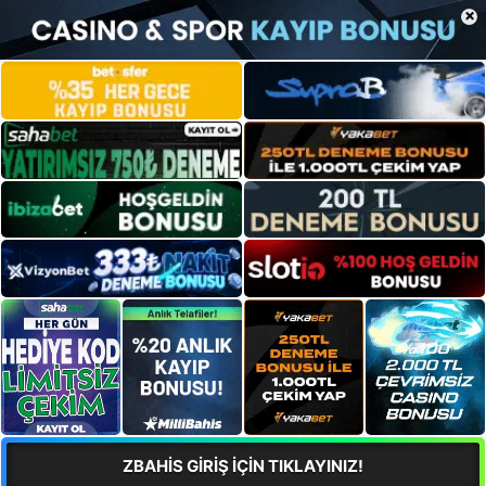
×
ZBAHİS GİRİŞ İÇİN TIKLAYINIZ!