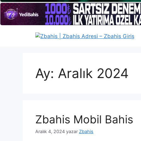
İçeriğe
atla
Ay:
Aralık 2024
Zbahis Mobil Bahis
Aralık 4, 2024
yazar
Zbahis