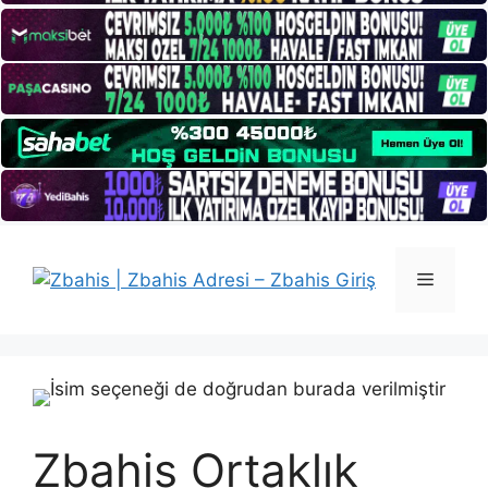
İçeriğe
atla
Menü
Zbahis Ortaklık