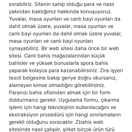
sorabiliriz. Sitenin sahip olduğu para ve nasıl
yakından baktığımız hakkında konuşuyoruz.
Yuvalar, masa oyunları ve canlı bayi oyunları da
dahil olmak üzere, yuvalar, masa oyunları ve
canlı bayi oyunları da dahil olmak üzere yuvalar,
masa oyunları ve canlı bayi oyunları
oynayabiliriz. Bir web sitesi daha önce bir web
sitesi. Canlı bahis mağazalarından küçük
bahisler ve yüksek bonuslarla spora bahis
yaparak kolayca para kazanabilirsiniz. Zira işyeri
tescil belgesine bakıp geriye doğru okursanız,
alamayan kimse olmadığını görebilirsiniz.
Paranızı bahis ofisinden almak için bir form
doldurmanız gerekir. Uygulama formu, çıkarma
işlemi için hangi teknolojinin kullanılacağını ve
ekstraksiyon prosedürü için hangi sınırlamaların
gerekli olduğunu soracaktır. Zbahis web
sitesinde nasıl çalışılır, şirket birçok ürün türü