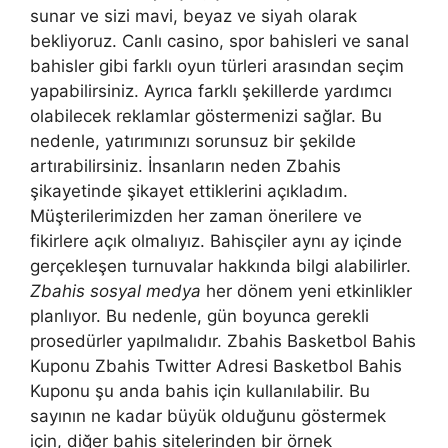
sunar ve sizi mavi, beyaz ve siyah olarak
bekliyoruz. Canlı casino, spor bahisleri ve sanal
bahisler gibi farklı oyun türleri arasından seçim
yapabilirsiniz. Ayrıca farklı şekillerde yardımcı
olabilecek reklamlar göstermenizi sağlar. Bu
nedenle, yatırımınızı sorunsuz bir şekilde
artırabilirsiniz. İnsanların neden Zbahis
şikayetinde şikayet ettiklerini açıkladım.
Müşterilerimizden her zaman önerilere ve
fikirlere açık olmalıyız. Bahisçiler aynı ay içinde
gerçekleşen turnuvalar hakkında bilgi alabilirler.
Zbahis sosyal medya
her dönem yeni etkinlikler
planlıyor. Bu nedenle, gün boyunca gerekli
prosedürler yapılmalıdır. Zbahis Basketbol Bahis
Kuponu Zbahis Twitter Adresi Basketbol Bahis
Kuponu şu anda bahis için kullanılabilir. Bu
sayının ne kadar büyük olduğunu göstermek
için, diğer bahis sitelerinden bir örnek