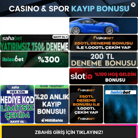
×
ZBAHİS GİRİŞ İÇİN TIKLAYINIZ!