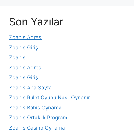
Son Yazılar
Zbahis Adresi
Zbahis Giriş
Zbahis
Zbahis Adresi
Zbahis Giriş
Zbahis Ana Sayfa
Zbahis Rulet Oyunu Nasıl Oynanır
Zbahis Bahis Oynama
Zbahis Ortaklık Programı
Zbahis Casino Oynama