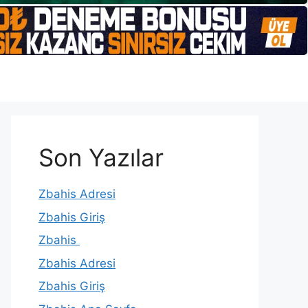
Son Yazılar
Zbahis Adresi
Zbahis Giriş
Zbahis
Zbahis Adresi
Zbahis Giriş