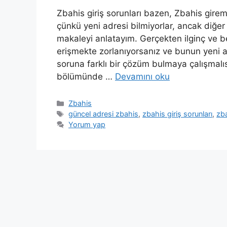
Zbahis giriş sorunları bazen, Zbahis gireme
çünkü yeni adresi bilmiyorlar, ancak diğer
makaleyi anlatayım. Gerçekten ilginç ve 
erişmekte zorlanıyorsanız ve bunun yeni
soruna farklı bir çözüm bulmaya çalışmalıs
bölümünde …
Devamını oku
Kategoriler
Zbahis
Etiketler
güncel adresi zbahis
,
zbahis giriş sorunları
,
zba
Yorum yap