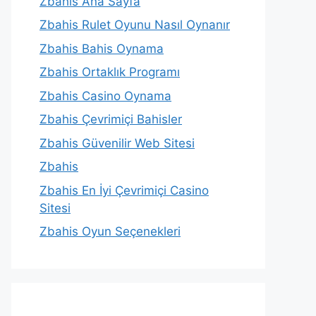
Zbahis Ana Sayfa
Zbahis Rulet Oyunu Nasıl Oynanır
Zbahis Bahis Oynama
Zbahis Ortaklık Programı
Zbahis Casino Oynama
Zbahis Çevrimiçi Bahisler
Zbahis Güvenilir Web Sitesi
Zbahis
Zbahis En İyi Çevrimiçi Casino
Sitesi
Zbahis Oyun Seçenekleri