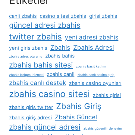
Etiketler
canli zbahis
casino sitesi zbahis
girisi zbahis
güncel adresi zbahis
twitter zbahis
yeni adresi zbahis
Zbahis
Zbahis Adresi
yeni giris zbahis
zbahis bahis
zbahis adres oturumu
zbahis bahis sitesi
zbahis basit katılım
zbahis canli
zbahis belgesi hizmeti
zbahis canlı casino giriş
zbahis canlı destek
zbahis casino oyunları
zbahis casino sitesi
zbahis girisi
Zbahis Giriş
zbahis giris twitter
Zbahis Güncel
zbahis giriş adresi
zbahis güncel adresi
zbahis güvenilir deneyim