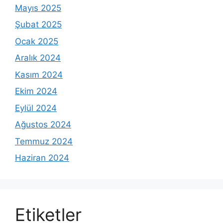
Mayıs 2025
Şubat 2025
Ocak 2025
Aralık 2024
Kasım 2024
Ekim 2024
Eylül 2024
Ağustos 2024
Temmuz 2024
Haziran 2024
Etiketler