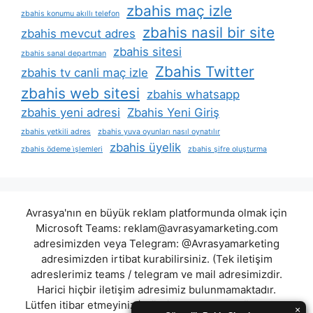
zbahis maç izle
zbahis konumu akıllı telefon
zbahis nasil bir site
zbahis mevcut adres
zbahis sitesi
zbahis sanal departman
Zbahis Twitter
zbahis tv canli maç izle
zbahis web sitesi
zbahis whatsapp
zbahis yeni adresi
Zbahis Yeni Giriş
zbahis yetkili adres
zbahis yuva oyunları nasıl oynatılır
zbahis üyelik
zbahis ödeme i̇şlemleri
zbahis şifre oluşturma
Avrasya'nın en büyük reklam platformunda olmak için
Microsoft Teams:
reklam@avrasyamarketing.com
adresimizden veya Telegram: @Avrasyamarketing
adresimizden irtibat kurabilirsiniz. (Tek iletişim
adreslerimiz teams / telegram ve mail adresimizdir.
Harici hiçbir iletişim adresimiz bulunmamaktadır.
Lütfen itibar etmeyiniz.) Türkiye yasalarına göre 7258