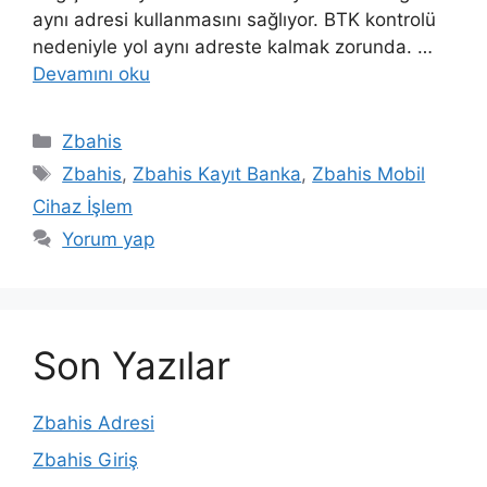
aynı adresi kullanmasını sağlıyor. BTK kontrolü
nedeniyle yol aynı adreste kalmak zorunda. …
Devamını oku
Kategoriler
Zbahis
Etiketler
Zbahis
,
Zbahis Kayıt Banka
,
Zbahis Mobil
Cihaz İşlem
Yorum yap
Son Yazılar
Zbahis Adresi
Zbahis Giriş