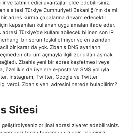
r ve tatmin edici avantajlar elde edebilirsiniz.
ahis sitesi Türkiye Cumhuriyeti Bakanlığı’nın daimi
ni bir adres kurma çabalarına devam edecektir.
 için kapsamları kullanan uygulamaları ifade eder.
 adresi Türkiye’de kullanılabilecek bilinen son IP
i herhangi bir sorun teşkil etmiyor ve en azından
k acil bir karar da yok. Zbahis DNS ayarlarını
eçmeden oturum açmayla ilgili zorlukları aşmak
m sağladı. Zbahis yeni bir adres keşfetmesi veya
, özellikle de üyelere e-posta ve SMS yoluyla
itter, Instagram, Twitter, Google ve Twitter
bilgi verdi. Zbahis yeni adresini nerede bulabilirim?
s Sitesi
eliştirdiyseniz orijinal adresi ziyaret edebilirsiniz.
yorsanız tercih tamamen sizindir. İşleminizi