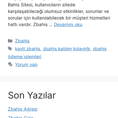
Bahis Sitesi, kullanıcıların sitede
karşılaşabileceği olumsuz etkinlikler, sorunlar ve
sorular için kullanılabilecek bir müşteri hizmetleri
hattı vardır. Zbahis …
Devamını oku
Kategoriler
Zbahis
Etiketler
kayit zbahis
,
zbahis katılım kolaylığı
,
zbahis
ödeme i̇şlemleri
Yorum yap
Son Yazılar
Zbahis Adresi
Zbahis Giriş