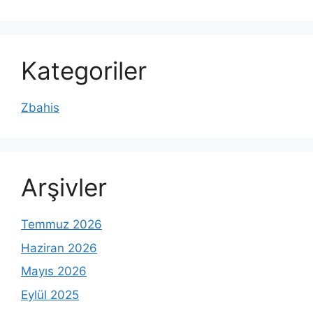
Kategoriler
Zbahis
Arşivler
Temmuz 2026
Haziran 2026
Mayıs 2026
Eylül 2025